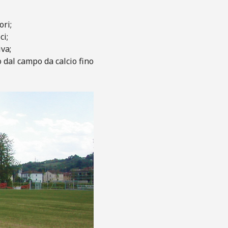
ori;
ci;
iva;
 dal campo da calcio fino