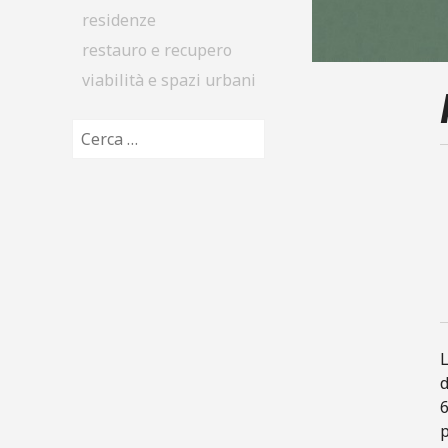
residenze
restauro e recupero
viabilità e spazi urbani
Ricerca per:
L
d
p