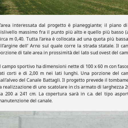
’area interessata dal progetto è pianeggiante; il piano 
islivello massimo fra il punto più alto e quello più basso (
irca m 0,40. Tutta l’area è collocata ad una quota più bassa
ll’argine dell’ Arno sul quale corre la strada statale. Il c
orzione di tale area in prossimità del lato sud ovest del cam
l campo sportivo ha dimensioni nette di 100 x 60 m con fasce
ati corti e di 2,00 m nei lati lunghi. Una porzione del c
all’alveo del Canale Battagli. Il progetto prevede il tomba
a realizzazione di uno scatolare in cls armato di larghezza 
a 200 a 241 cm. La copertura sarà in c.a. del tipo aspor
anutenzione del canale.