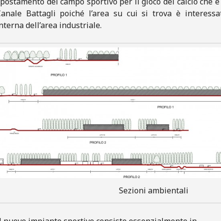
postamento del campo sportivo per il gioco del calcio che è
anale Battagli poiché l’area su cui si trova è interessa
nterna dell’area industriale.
Sezioni ambientali
l nuovo impianto sportivo consiste essenzialmente in