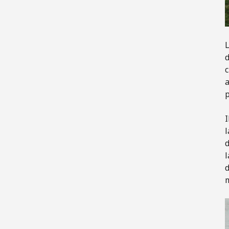
L
d
c
a
p
I
l
d
l
d
m