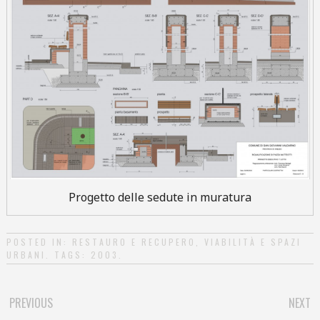
Progetto delle sedute in muratura
POSTED IN:
RESTAURO E RECUPERO
,
VIABILITÀ E SPAZI
URBANI
. TAGS:
2003
.
PREVIOUS
NEXT