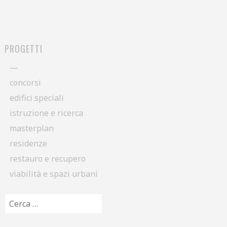
POST NAVIGATION
PROGETTI
—
concorsi
edifici speciali
istruzione e ricerca
masterplan
residenze
restauro e recupero
viabilità e spazi urbani
Ricerca per: