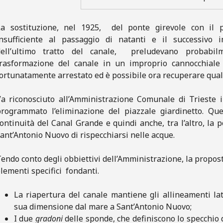
La sostituzione, nel 1925, del ponte girevole con il p
insufficiente al passaggio di natanti e il successivo 
dell’ultimo tratto del canale, preludevano probabilm
trasformazione del canale in un improprio cannocchiale 
ortunatamente arrestato ed è possibile ora recuperare quali
a riconosciuto all’Amministrazione Comunale di Trieste i
programmato l’eliminazione del piazzale giardinetto. Que
ontinuità del Canal Grande e quindi anche, tra l’altro, la p
ant’Antonio Nuovo di rispecchiarsi nelle acque.
endo conto degli obbiettivi dell’Amministrazione, la propost
lementi specifici fondanti.
La riapertura del canale mantiene gli allineamenti lat
sua dimensione dal mare a Sant’Antonio Nuovo;
I due
gradoni
delle sponde, che definiscono lo specchio d