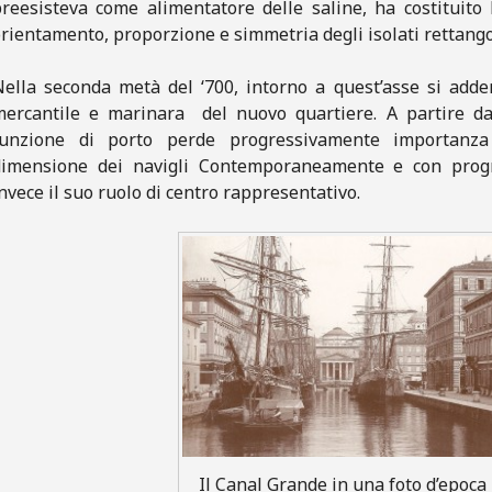
reesisteva come alimentatore delle saline, ha costituito 
rientamento, proporzione e simmetria degli isolati rettangol
ella seconda metà del ‘700, intorno a quest’asse si adde
ercantile e marinara del nuovo quartiere. A partire dall
funzione di porto perde progressivamente importanza 
dimensione dei navigli Contemporaneamente e con progr
nvece il suo ruolo di centro rappresentativo.
Il Canal Grande in una foto d’epoca