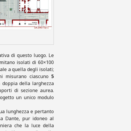
ativa di questo luogo. Le
imitano isolati di 60×100
e a quella degli isolati;
mni misurano ciascuno
5
a doppia della larghezza
apporti di sezione aurea.
progetto un unico modulo
 sua lunghezza e pertanto
via Dante, pur idoneo al
aniera che la luce della