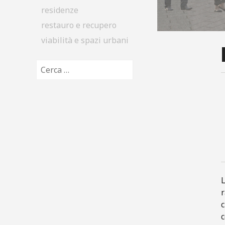
residenze
restauro e recupero
viabilità e spazi urbani
Ricerca per:
r
c