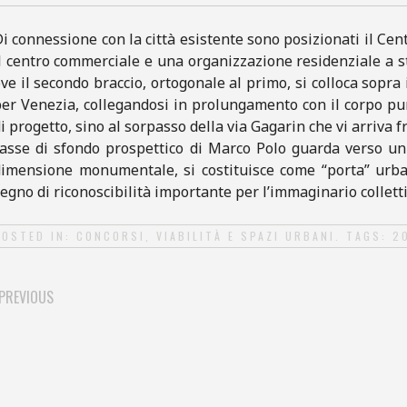
i connessione con la città esistente sono posizionati il Cen
l centro commerciale e una organizzazione residenziale a s
ve il secondo braccio, ortogonale al primo, si colloca sopra i
er Venezia, collegandosi in prolungamento con il corpo pur
i progetto, sino al sorpasso della via Gagarin che vi arriva 
’asse di sfondo prospettico di Marco Polo guarda verso un
dimensione monumentale, si costituisce come “porta” urba
egno di riconoscibilità importante per l’immaginario colletti
POSTED IN:
CONCORSI
,
VIABILITÀ E SPAZI URBANI
. TAGS:
2
PREVIOUS
POST NAVIGATION