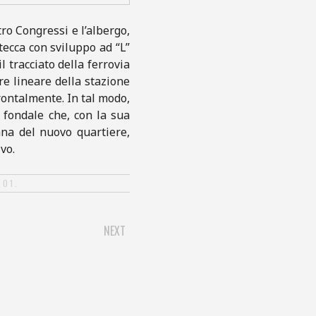
tro Congressi e l’albergo,
tecca con sviluppo ad “L”
l tracciato della ferrovia
e lineare della stazione
frontalmente. In tal modo,
 fondale che, con la sua
na del nuovo quartiere,
vo.
001
.
NEXT