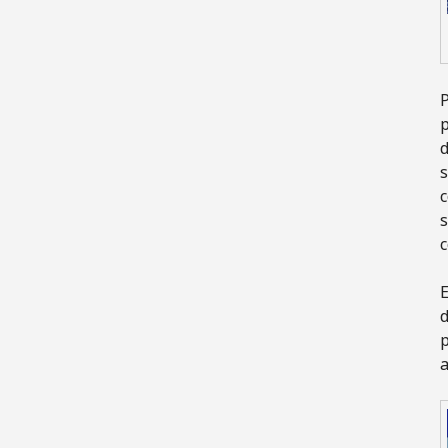
P
p
d
c
s
c
E
d
p
a