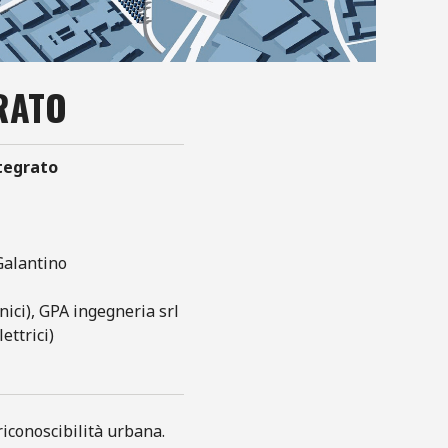
RATO
tegrato
Galantino
nici), GPA ingegneria srl
ettrici)
 riconoscibilità urbana.