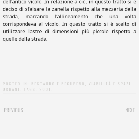
dell’antico vicolo. In relazione a ciò, in questo tratto si è
deciso di sfalsare la zanella rispetto alla mezzeria della
strada, marcando l’allineamento che una volta
corrispondeva al vicolo. In questo tratto si è scelto di
utilizzare lastre di dimensioni più piccole rispetto a
quelle della strada.
POSTED IN:
RESTAURO E RECUPERO
,
VIABILITÀ E SPAZI
URBANI
. TAGS:
2001
.
PREVIOUS
NEXT
POST NAVIGATION