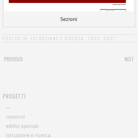
Sezioni
POSTED IN:
ISTRUZIONE E RICERCA
. TAGS:
2007
.
PREVIOUS
NEXT
POST NAVIGATION
PROGETTI
—
concorsi
edifici speciali
istruzione e ricerca