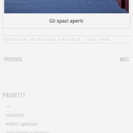
Gli spazi aperti
POSTED IN:
ISTRUZIONE E RICERCA
. TAGS:
1990
.
PREVIOUS
NEXT
POST NAVIGATION
PROGETTI
—
concorsi
edifici speciali
istruzione e ricerca