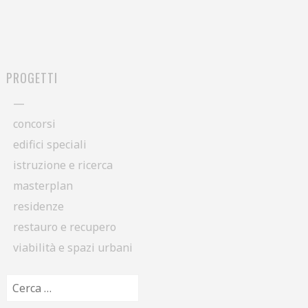
POST NAVIGATION
PROGETTI
—
concorsi
edifici speciali
istruzione e ricerca
masterplan
residenze
restauro e recupero
viabilità e spazi urbani
Ricerca per: