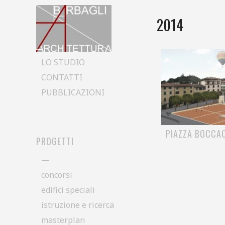
2014
Skip to content
LO STUDIO
CONTATTI
PUBBLICAZIONI
PIAZZA BOCCA
PROGETTI
—
concorsi
edifici speciali
istruzione e ricerca
masterplan