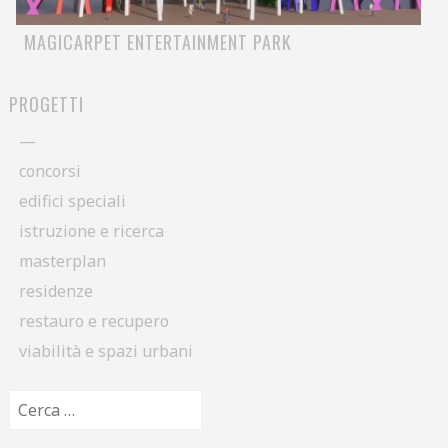
MAGICARPET ENTERTAINMENT PARK
PROGETTI
—
concorsi
edifici speciali
istruzione e ricerca
masterplan
residenze
restauro e recupero
viabilità e spazi urbani
Ricerca per: