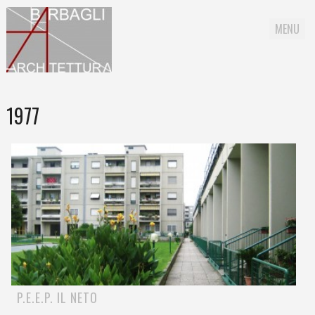
MENU
Skip to content
1977
P.E.E.P. IL NETO